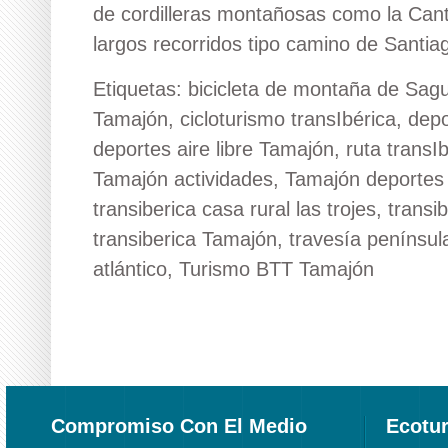
de cordilleras montañosas como la Cantá
largos recorridos tipo camino de Santiago
Etiquetas:
bicicleta de montaña de Sag
Tamajón
,
cicloturismo transIbérica
,
depo
deportes aire libre Tamajón
,
ruta transIb
Tamajón actividades
,
Tamajón deportes 
transiberica casa rural las trojes
,
transi
transiberica Tamajón
,
travesía penínsul
atlántico
,
Turismo BTT Tamajón
Compromiso Con El Medio
Ecotu