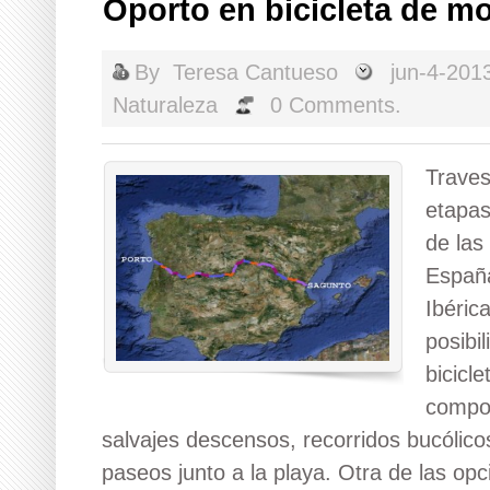
Oporto en bicicleta de m
By
Teresa Cantueso
jun-4-201
Naturaleza
0 Comments.
Traves
etapas
de las
España
Ibéric
posibi
bicicl
compos
salvajes descensos, recorridos bucólico
paseos junto a la playa. Otra de las opc