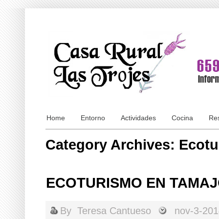
Home
Entorno
Actividades
Cocina
Res
Category Archives: Ecot
ECOTURISMO EN TAMA
By
Teresa Cantueso
nov-3-20