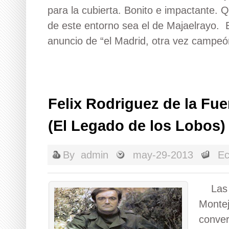
para la cubierta. Bonito e impactante.
de este entorno sea el de Majaelrayo. El
anuncio de “el Madrid, otra vez campeón
Felix Rodriguez de la Fu
(El Legado de los Lobos)
By
admin
may-29-2013
Ec
Las h
Montej
conver