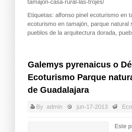
tamajon-casa-rural-las-trojes/
Etiquetas:
alfonso pinel ecoturismo en 
ecoturismo en tamajón
,
parque natural 
pueblos de la arquitectura dorada
,
puebl
Galemys pyrenaicus o Dé
Ecoturismo Parque natural
de Guadalajara
By
admin
jun-17-2013
Eco
Este p