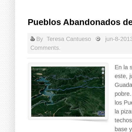
Pueblos Abandonados de
By
Teresa Cantueso
jun-8-201
Comments.
En la 
este, 
Guadal
pobre.
los Pu
la piz
techos
base y