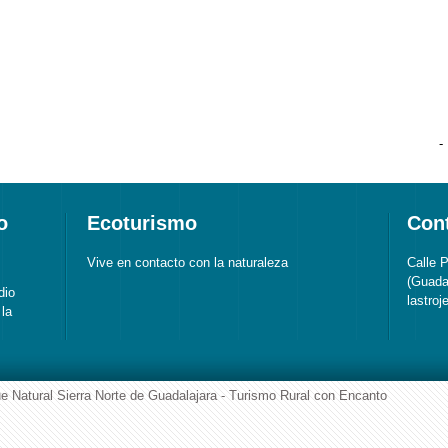
-
o
Ecoturismo
Con
Vive en contacto con la naturaleza
Calle 
(Guada
dio
lastro
la
e Natural Sierra Norte de Guadalajara - Turismo Rural con Encanto