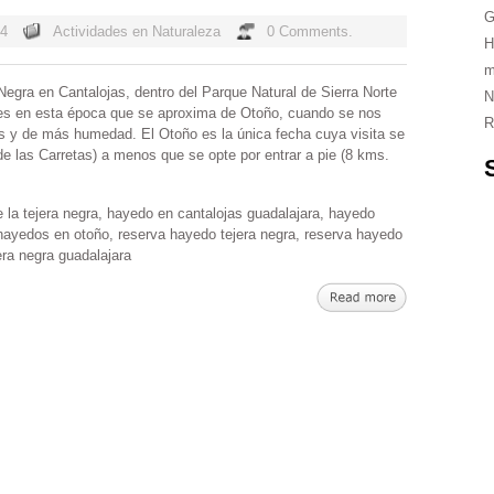
G
14
Actividades en Naturaleza
0 Comments.
H
m
egra en Cantalojas, dentro del Parque Natural de Sierra Norte
N
es en esta época que se aproxima de Otoño, cuando se nos
R
es y de más humedad. El Otoño es la única fecha cuya visita se
e las Carretas) a menos que se opte por entrar a pie (8 kms.
 la tejera negra
,
hayedo en cantalojas guadalajara
,
hayedo
hayedos en otoño
,
reserva hayedo tejera negra
,
reserva hayedo
era negra guadalajara