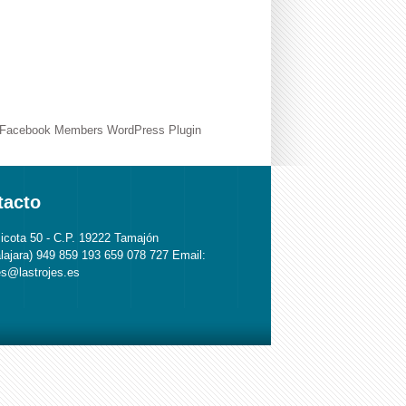
Facebook Members WordPress Plugin
tacto
Picota 50 - C.P. 19222 Tamajón
lajara) 949 859 193 659 078 727 Email:
jes@lastrojes.es